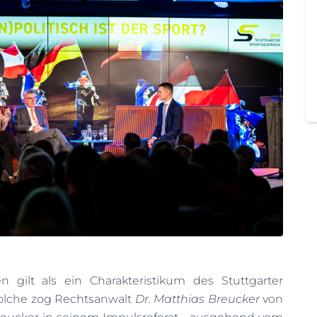
 gilt als ein Charakteristikum des Stuttgarter
olche zog Rechtsanwalt
Dr. Matthias Breucker
von