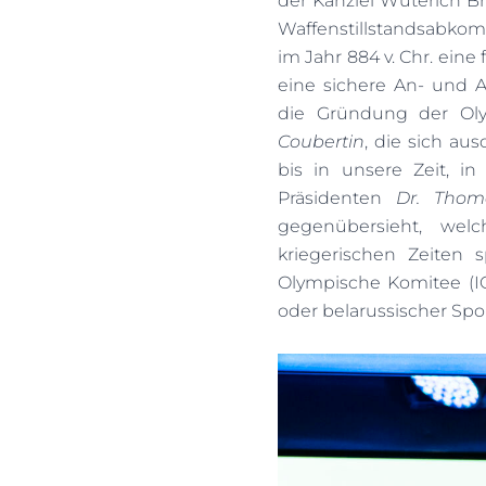
der Kanzlei Wüterich B
Waffenstillstandsabkom
im Jahr 884 v. Chr. ein
eine sichere An- und A
die Gründung der Ol
Coubertin
, die sich au
bis in unsere Zeit, i
Präsidenten
Dr. Tho
gegenübersieht, welc
kriegerischen Zeiten s
Olympische Komitee (IO
oder belarussischer Spo