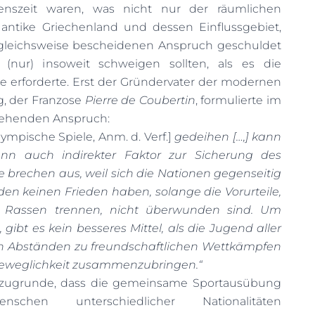
denszeit waren, was nicht nur der räumlichen
antike Griechenland und dessen Einflussgebiet,
leichsweise bescheidenen Anspruch geschuldet
(nur) insoweit schweigen sollten, als es die
e erforderte. Erst der Gründervater der modernen
, der Franzose
Pierre de Coubertin
, formulierte im
gehenden Anspruch:
lympische Spiele, Anm. d. Verf.]
gedeihen […,] kann
enn auch indirekter Faktor zur Sicherung des
ge brechen aus, weil sich die Nationen gegenseitig
en keinen Frieden haben, solange die Vorurteile,
n Rassen trennen, nicht überwunden sind. Um
, gibt es kein besseres Mittel, als die Jugend aller
n Abständen zu freundschaftlichen Wettkämpfen
Beweglichkeit zusammenzubringen.“
zugrunde, dass die gemeinsame Sportausübung
schen unterschiedlicher Nationalitäten