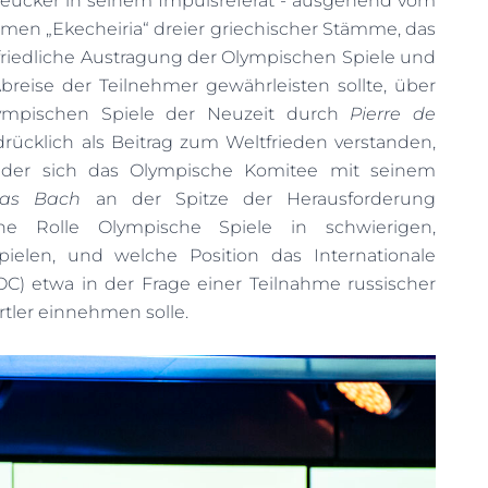
reucker in seinem Impulsreferat - ausgehend vom
men „Ekecheiria“ dreier griechischer Stämme, das
e friedliche Austragung der Olympischen Spiele und
breise der Teilnehmer gewährleisten sollte, über
ympischen Spiele der Neuzeit durch
Pierre de
sdrücklich als Beitrag zum Weltfrieden verstanden,
n der sich das Olympische Komitee mit seinem
mas Bach
an der Spitze der Herausforderung
he Rolle Olympische Spiele in schwierigen,
pielen, und welche Position das Internationale
C) etwa in der Frage einer Teilnahme russischer
rtler einnehmen solle.