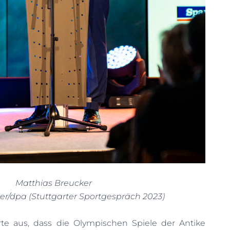
Matthias Breucker
ler/dpa (Stuttgarter Sportgespräch 2023)
te aus, dass die Olympischen Spiele der Antike