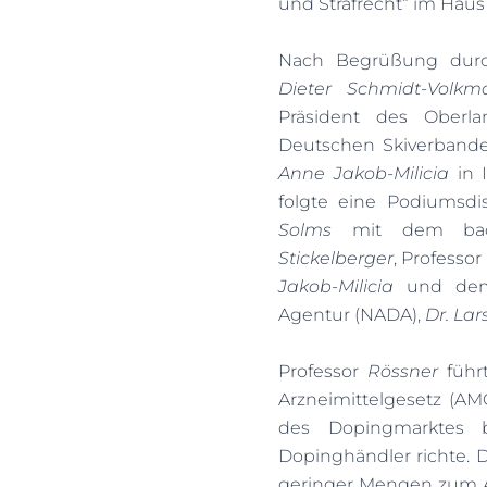
und Strafrecht“ im Haus 
Nach Begrüßung durch
Dieter Schmidt-Volkm
Präsident des Oberla
Deutschen Skiverband
Anne Jakob-Milicia
in 
folgte eine Podiumsdi
Solms
mit dem baden
Stickelberger
, Professor
Jakob-Milicia
und dem 
Agentur (NADA),
Dr. Lar
Professor
Rössner
führ
Arzneimittelgesetz (AM
des Dopingmarktes b
Dopinghändler richte. D
geringer Mengen zum A