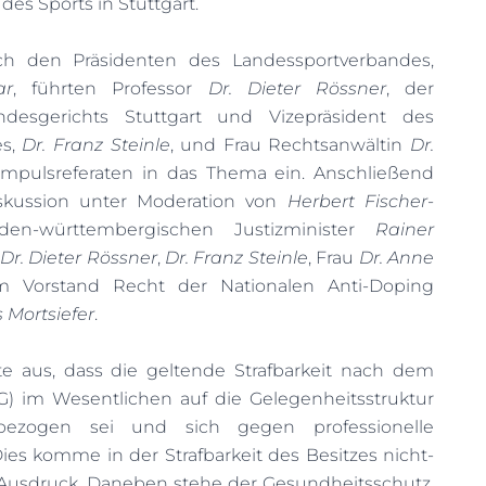
des Sports in Stuttgart.
 den Präsidenten des Landessportverbandes,
ar
, führten Professor
Dr.
Dieter Rössner
, der
ndesgerichts Stuttgart und Vizepräsident des
es,
Dr. Franz Steinle
, und Frau Rechtsanwältin
Dr.
Impulsreferaten in das Thema ein. Anschließend
skussion unter Moderation von
Herbert Fischer-
-württembergischen Justizminister
Rainer
Dr. Dieter Rössner
,
Dr. Franz Steinle
, Frau
Dr. Anne
Vorstand Recht der Nationalen Anti-Doping
s Mortsiefer
.
te aus, dass die geltende Strafbarkeit nach dem
G) im Wesentlichen auf die Gelegenheitsstruktur
ezogen sei und sich gegen professionelle
ies komme in der Strafbarkeit des Besitzes nicht-
usdruck. Daneben stehe der Gesundheitsschutz,