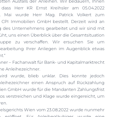
tten Ausfalls der Anleihen.
Wir bedauern, Ihnen
 dass Herr KR Ernst Kreihsler am 05.04.2022
17. Mai wurde Herr Mag. Patrick Volkert zum
 CPI Immobilien GmbH bestellt. Derzeit wird an
g des Unternehmens gearbeitet und wir sind mit
, uns einen Überblick über die Gesamtsituation
ruppe zu verschaffen. Wir ersuchen Sie um
Bearbeitung Ihrer Anliegen im Augenblick etwas
t.“
ner – Fachanwalt für Bank- und Kapitalmarktrecht
iche Anleihezeichner.
rd wurde, blieb unklar. Dies konnte jedoch
nleihezeichner einen Anspruch auf Rückzahlung
ien GmbH wurde für die Mandanten Zahlungsfrist
htlos verstreichen und Klage wurde eingereicht, um
ren.
delsgerichts Wien vom 23.08.2022 wurde nunmehr
en eröffnet. Für Anleihegläubiger wurde eine