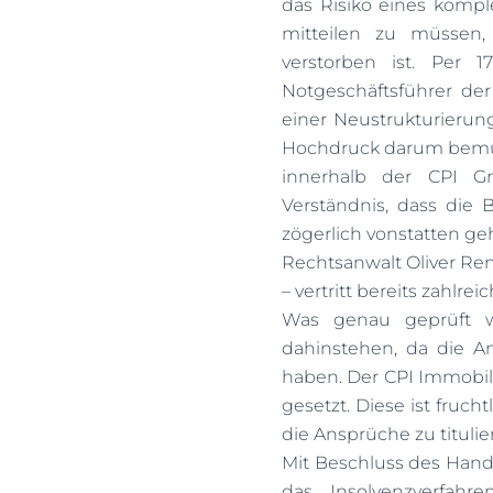
das Risiko eines komple
mitteilen zu müssen,
verstorben ist. Per 
Notgeschäftsführer der
einer Neustrukturierun
Hochdruck darum bemüht
innerhalb der CPI G
Verständnis, dass die 
zögerlich vonstatten geh
Rechtsanwalt Oliver Ren
– vertritt bereits zahlre
Was genau geprüft wi
dahinstehen, da die A
haben. Der CPI Immobil
gesetzt. Diese ist fruc
die Ansprüche zu titulie
Mit Beschluss des Han
das Insolvenzverfahr