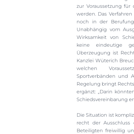
zur Voraussetzung für
werden. Das Verfahren g
noch in der Berufung
Unabhängig vom Ausga
Wirksamkeit von Schi
keine eindeutige ge
Überzeugung ist Rechts
Kanzlei Wüterich Breucke
welchen Vorausset
Sportverbänden und At
Regelung bringt Rechtssi
ergänzt: „Darin könnte
Schiedsvereinbarung er
Die Situation ist kompliz
recht der Ausschluss d
Beteiligten freiwillig