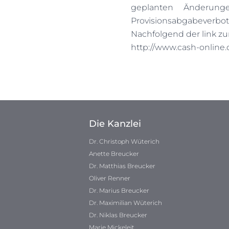
geplanten Änderu
Provisionsabgabeverbo
Nachfolgend der link z
http://www.cash-online.
Die Kanzlei
Dr. Christoph Wüterich
Anette Breucker
Dr. Matthias Breucker
Oliver Renner
Dr. Marius Breucker
Dr. Maximilian Wüterich
Dr. Niklas Breucker
Marie Mickeleit