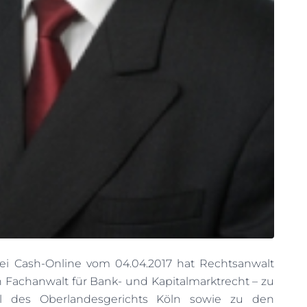
ei Cash-Online vom 04.04.2017 hat Rechtsanwalt
h Fachanwalt für Bank- und Kapitalmarktrecht – zu
il des Oberlandesgerichts Köln sowie zu den