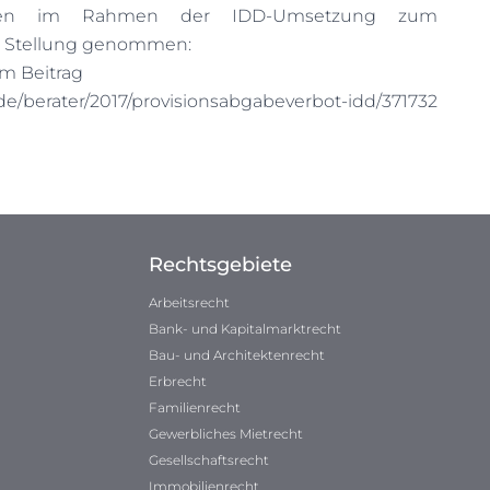
ngen im Rahmen der IDD-Umsetzung zum
t Stellung genommen:
um Beitrag
de/berater/2017/provisionsabgabeverbot-idd/371732
Rechtsgebiete
Arbeitsrecht
Bank- und Kapitalmarktrecht
Bau- und Architektenrecht
Erbrecht
Familienrecht
Gewerbliches Mietrecht
Gesellschaftsrecht
Immobilienrecht