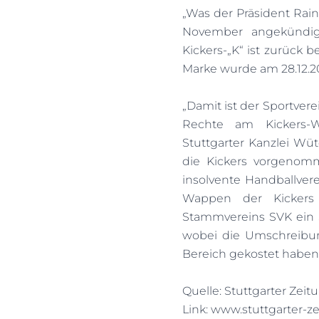
„Was der Präsident Rain
November angekündigt 
Kickers-„K“ ist zurück 
Marke wurde am 28.12.20
„Damit ist der Sportvere
Rechte am Kickers-W
Stuttgarter Kanzlei Wü
die Kickers vorgenomm
insolvente Handballver
Wappen der Kickers 
Stammvereins SVK ein S
wobei die Umschreibun
Bereich gekostet haben s
Quelle: Stuttgarter Zeit
Link:
www.stuttgarter-z