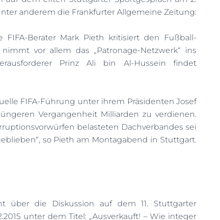
unter anderem die Frankfurter Allgemeine Zeitung:
e FIFA-Berater Mark Pieth kritisiert den Fußball-
r nimmt vor allem das „Patronage-Netzwerk“ ins
Herausforderer Prinz Ali bin Al-Hussein findet
tuelle FIFA-Führung unter ihrem Präsidenten Josef
r jüngeren Vergangenheit Milliarden zu verdienen.
orruptionsvorwürfen belasteten Dachverbandes sei
geblieben“, so Pieth am Montagabend in Stuttgart.
ht über die Diskussion auf dem 11. Stuttgarter
2015 unter dem Titel: „Ausverkauft! – Wie integer