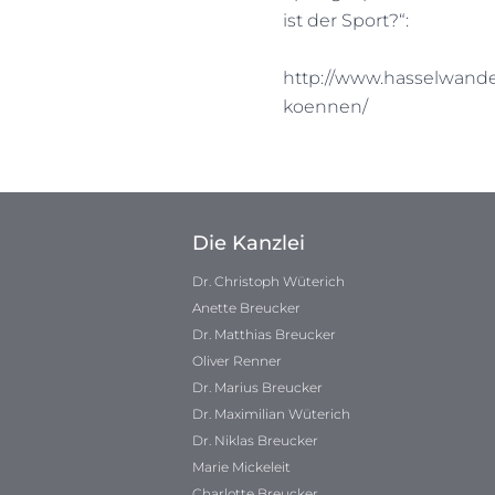
ist der Sport?“:
http://www.hasselwander
koennen/
Die Kanzlei
Dr. Christoph Wüterich
Anette Breucker
Dr. Matthias Breucker
Oliver Renner
Dr. Marius Breucker
Dr. Maximilian Wüterich
Dr. Niklas Breucker
Marie Mickeleit
Charlotte Breucker