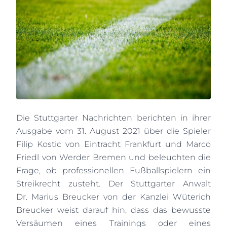
Die Stuttgarter Nachrichten berichten in ihrer
Ausgabe vom 31. August 2021 über die Spieler
Filip Kostic von Eintracht Frankfurt und Marco
Friedl von Werder Bremen und beleuchten die
Frage, ob professionellen Fußballspielern ein
Streikrecht zusteht. Der Stuttgarter Anwalt
Dr. Marius Breucker von der Kanzlei Wüterich
Breucker weist darauf hin, dass das bewusste
Versäumen eines Trainings oder eines