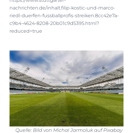
https://www.stuttgarter-
nachrichten.de/inhalt.filip-kostic-und-marco-
riedl-duerfen-fussballprofis-streiken.8cc42e7a-
c9b4-4624-8208-20b01c9d5395.html?
reduced=true
Quelle: Bild von Michal Jarmoluk auf Pixabay