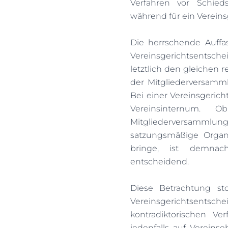
Verfahren vor Schieds
während für ein Vereins
Die herrschende Auffa
Vereinsgerichtsentsche
letztlich den gleichen 
der Mitgliederversamml
Bei einer Vereinsgeric
Vereinsinternum.
Mitgliederversamm
satzungsmäßige Organ
bringe, ist demnac
entscheidend.
Diese Betrachtung st
Vereinsgerichtsen
kontradiktorischen Ve
jedenfalls auf Verein