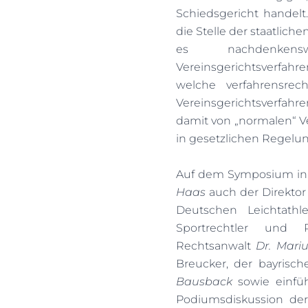
Schiedsgericht handelt.
die Stelle der staatlich
es nachdenkens
Vereinsgerichtsverfah
welche verfahrensrec
Vereinsgerichtsverfahre
damit von „normalen“ V
in gesetzlichen Regel
Auf dem Symposium in
Haas
auch der Direktor
Deutschen Leichtathl
Sportrechtler und 
Rechtsanwalt
Dr. Mari
Breucker, der bayrisch
Bausback
sowie einfüh
Podiumsdiskussion der 