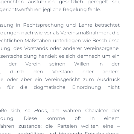
gerichten ausführlich gesetzlich geregelt sei,
gerichtsverfahren jegliche Regelung fehle.
ssung in Rechtsprechung und Lehre betrachtet
idungen nach wie vor als Vereinsmaßnahmen, die
rechtlichen Maßstäben unterliegen wie Beschlüsse
ung, des Vorstands oder anderer Vereinsorgane.
htsentscheidung handelt es sich demnach um ein
 Ob der Verein seinen Willen in der
lung, durch den Vorstand oder andere
e oder aber ein Vereinsgericht zum Ausdruck
h für die dogmatische Einordnung nicht
oße sich, so
Haas
, am wahren Charakter der
tscheidung. Diese komme oft in einem
rfahren zustande; die Parteien wollten eine –
sebene - endgültige und bindende Entscheidung.