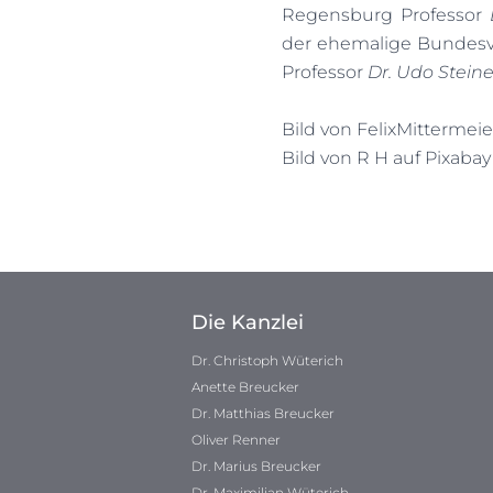
Regensburg Professor
der ehemalige Bundesve
Professor
Dr. Udo Steine
Bild von
FelixMittermeie
Bild von
R H
auf
Pixabay
Die Kanzlei
Dr. Christoph Wüterich
Anette Breucker
Dr. Matthias Breucker
Oliver Renner
Dr. Marius Breucker
Dr. Maximilian Wüterich