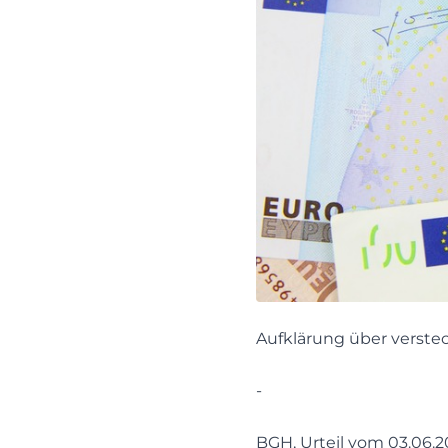
Aufklärung über verste
-
BGH, Urteil vom 03.06.20