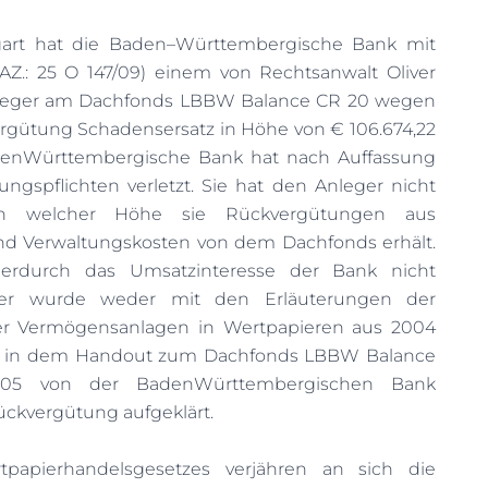
gart hat die Baden–Württembergische Bank mit
(AZ.: 25 O 147/09) einem von Rechtsanwalt Oliver
nleger am Dachfonds LBBW Balance CR 20 wegen
gütung Schadensersatz in Höhe von € 106.674,22
denWürttembergische Bank hat nach Auffassung
ungspflichten verletzt. Sie hat den Anleger nicht
 in welcher Höhe sie Rückvergütungen aus
d Verwaltungskosten von dem Dachfonds erhält.
erdurch das Umsatzinteresse der Bank nicht
eger wurde weder mit den Erläuterungen der
er Vermögensanlagen in Wertpapieren aus 2004
 in dem Handout zum Dachfonds LBBW Balance
05 von der BadenWürttembergischen Bank
ückvergütung aufgeklärt.
apierhandelsgesetzes verjähren an sich die