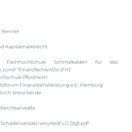
r Renner
nd Kapitalmarktrecht
er Fachhochschule Schmalkalden für das
zum/r "Finanzfachwirt/in (FH)"
ochschule Pforzheim
tsforum Finanzdienstleistung e.V., Hamburg
erich-breucker.de
echtsanwälte
hadensersatz-verurteilt-LG-Stgt.pdf