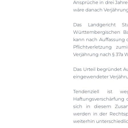
Ansprüche in drei Jahr
wäre danach Verjährung
Das Landgericht St
Württembergischen Ba
kann nach Auffassung d
Pflichtverletzung zum
Verjährung nach § 37a W
Das Urteil begründet Au
eingewendeter Verjähru
Tendenziell ist w
Haftungsverschärfung 
sich in diesem Zusa
werden in der Rechts
weiterhin unterschiedli