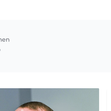
nen
9