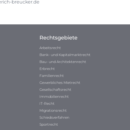
ich-breucker.de
Rechtsgebiete
Arbeitsrecht
Bank- und Kapitalmarktrecht
Bau- und Architektenrecht
Erbrecht
Familienrecht
Gewerbliches Mietrecht
Gesellschaftsrecht
Immobilienrecht
IT-Recht
Migrationsrecht
Schiedsverfahren
Sportrecht