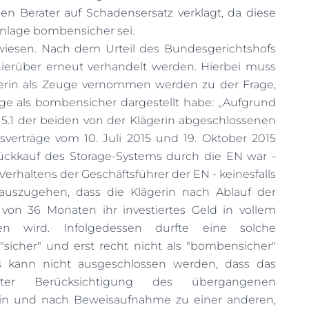
en Berater auf Schadensersatz verklagt, da diese
danlage bombensicher sei.
iesen. Nach dem Urteil des Bundesgerichtshofs
ierüber erneut verhandelt werden. Hierbei muss
rin als Zeuge vernommen werden zu der Frage,
age als bombensicher dargestellt habe: „Aufgrund
 5.1 der beiden von der Klägerin abgeschlossenen
verträge vom 10. Juli 2015 und 19. Oktober 2015
ckkauf des Storage-Systems durch die EN war -
Verhaltens der Geschäftsführer der EN - keinesfalls
auszugehen, dass die Klägerin nach Ablauf der
von 36 Monaten ihr investiertes Geld in vollem
en wird. Infolgedessen durfte eine solche
 "sicher" und erst recht nicht als "bombensicher"
s kann nicht ausgeschlossen werden, dass das
nter Berücksichtigung des übergangenen
rin und nach Beweisaufnahme zu einer anderen,