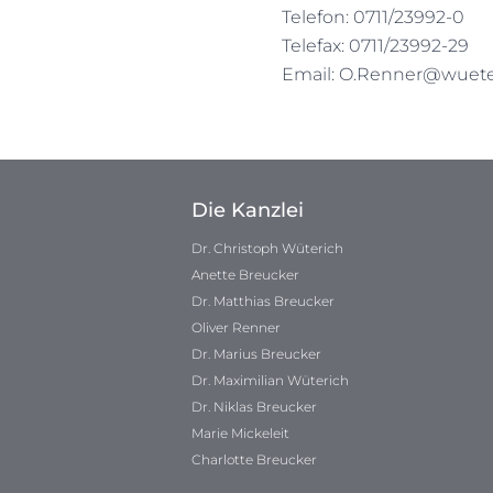
Telefon: 0711/23992-0
Telefax: 0711/23992-29
Email:
O.Renner@wueter
Die Kanzlei
Dr. Christoph Wüterich
Anette Breucker
Dr. Matthias Breucker
Oliver Renner
Dr. Marius Breucker
Dr. Maximilian Wüterich
Dr. Niklas Breucker
Marie Mickeleit
Charlotte Breucker