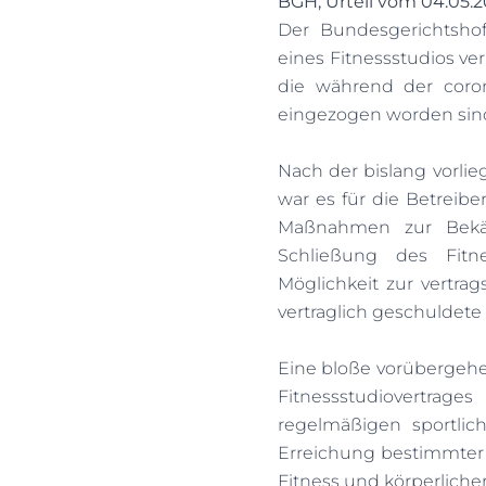
BGH, Urteil vom 04.05.20
Der Bundesgerichtshof
eines Fitnessstudios ver
die während der coron
eingezogen worden sind (
Nach der bislang vorli
war es für die Betreibe
Maßnahmen zur Bekä
Schließung des Fitn
Möglichkeit zur vertr
vertraglich geschuldete 
Eine bloße vorübergehe
Fitnessstudiovertrag
regelmäßigen sportli
Erreichung bestimmter 
Fitness und körperliche