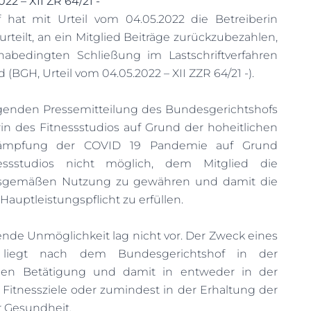
22 – XII ZR 64/21 -
 hat mit Urteil vom 04.05.2022 die Betreiberin
urteilt, an ein Mitglied Beiträge zurückzubezahlen,
abedingten Schließung im Lastschriftverfahren
BGH, Urteil vom 04.05.2022 – XII ZZR 64/21 -).
egenden Pressemitteilung des Bundesgerichtshofs
rin des Fitnessstudios auf Grund der hoheitlichen
mpfung der COVID 19 Pandemie auf Grund
essstudios nicht möglich, dem Mitglied die
agsgemäßen Nutzung zu gewähren und damit die
Hauptleistungspflicht zu erfüllen.
nde Unmöglichkeit lag nicht vor. Der Zweck eines
es liegt nach dem Bundesgerichtshof in der
chen Betätigung und damit in entweder in der
Fitnessziele oder zumindest in der Erhaltung der
r Gesundheit.