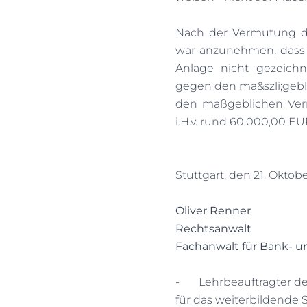
Nach der Vermutung de
war anzunehmen, dass 
Anlage nicht gezeichn
gegen den ma&szli;gebl
den maßgeblichen Vermi
i.H.v. rund 60.000,00 E
Stuttgart, den 21. Oktob
Oliver Renner
Rechtsanwalt
Fachanwalt für Bank- u
-
Lehrbeauftragter d
für das weiterbildende 