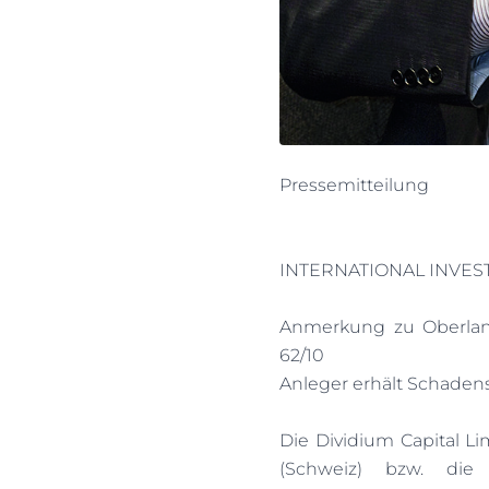
Pressemitteilung
INTERNATIONAL INVEST
Anmerkung zu Oberlande
62/10
Anleger erhält Schadens
Die Dividium Capital Li
(Schweiz) bzw. die 