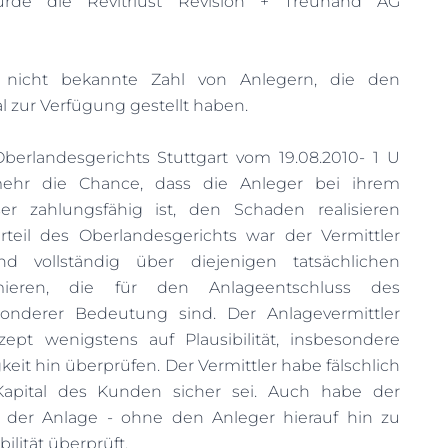
wurde die Revitriust Revision + Treuhand AG
 nicht bekannte Zahl von Anlegern, die den
 zur Verfügung gestellt haben.
erlandesgerichts Stuttgart vom 19.08.2010- 1 U
ehr die Chance, dass die Anleger bei ihrem
ser zahlungsfähig ist, den Schaden realisieren
eil des Oberlandesgerichts war der Vermittler
 und vollständig über diejenigen tatsächlichen
ieren, die für den Anlageentschluss des
onderer Bedeutung sind. Der Anlagevermittler
pt wenigstens auf Plausibilität, insbesondere
gkeit hin überprüfen. Der Vermittler habe fälschlich
 Kapital des Kunden sicher sei. Auch habe der
t der Anlage - ohne den Anleger hierauf hin zu
bilität überprüft.