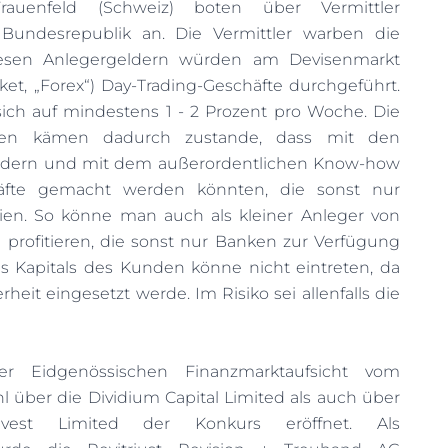
Frauenfeld (Schweiz) boten über Vermittler
 Bundesrepublik an. Die Vermittler warben die
iesen Anlegergeldern würden am Devisenmarkt
et, „Forex“) Day-Trading-Geschäfte durchgeführt.
sich auf mindestens 1 - 2 Prozent pro Woche. Die
ten kämen dadurch zustande, dass mit den
ldern und mit dem außerordentlichen Know-how
häfte gemacht werden könnten, die sonst nur
ien. So könne man auch als kleiner Anleger von
profitieren, die sonst nur Banken zur Verfügung
es Kapitals des Kunden könne nicht eintreten, da
erheit eingesetzt werde. Im Risiko sei allenfalls die
 Eidgenössischen Finanzmarktaufsicht vom
 über die Dividium Capital Limited als auch über
Invest Limited der Konkurs eröffnet. Als