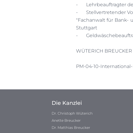
-
Lehrbeauftragter d
-
Stellvertretender 
"Fachanwalt für Bank- 
Stuttgart
-
Geldwäschebeauftr
WÜTERICH BREUCKER R
PM-04-10-International-
Die Kanzlei
Dr. Christoph Wüterich
Anette Breucker
Dr. Matthias Breucker