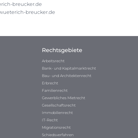
ich-breucker.de
wueterich-breucker.de
Rechtsgebiete
Arbeitsrecht
Bank- und Kapitalmarktrecht
Bau- und Architektenrecht
Erbrecht
Familienrecht
Gewerbliches Mietrecht
Gesellschaftsrecht
Immobilienrecht
IT-Recht
Migrationsrecht
Schiedsverfahren