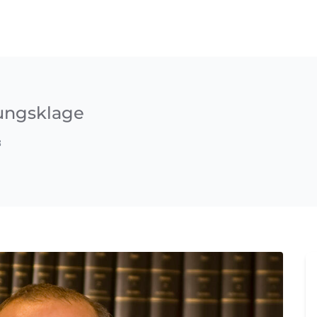
lungsklage
8