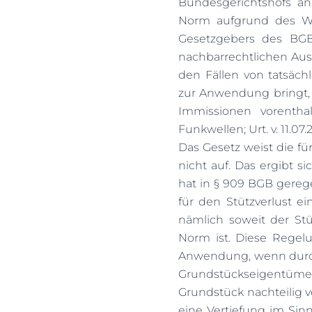
Bundesgerichtshofs an
Norm aufgrund des Wo
Gesetzgebers des BGB
nachbarrechtlichen Ausg
den Fällen von tatsäch
zur Anwendung bringt,
Immissionen vorenthal
Funkwellen; Urt.
v. 11.07
Das Gesetz weist die fü
nicht auf. Das ergibt 
hat in § 909 BGB gereg
für den Stützverlust ei
nämlich soweit der Stü
Norm ist. Diese Regel
Anwendung, wenn durch
Grundstückseigentüme
Grundstück nachteilig v
eine Vertiefung im Sinn