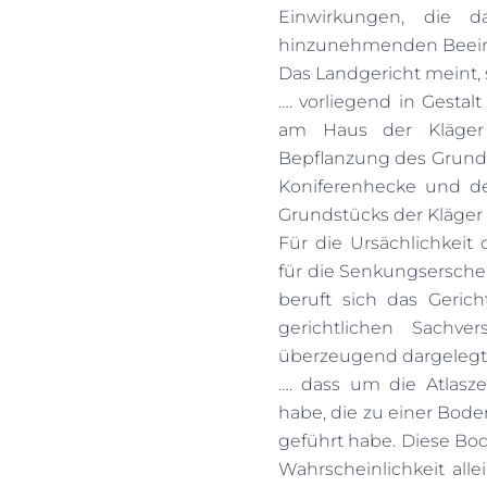
Einwirkungen, die d
hinzunehmenden Beeint
Das Landgericht meint,
…. vorliegend in Gesta
am Haus der Kläger
Bepflanzung des Grunds
Koniferenhecke und d
Grundstücks der Kläger
Für die Ursächlichkeit
für die Senkungsersch
beruft sich das Geric
gerichtlichen Sachve
überzeugend dargelegt 
…. dass um die Atlasz
habe, die zu einer Bo
geführt habe. Diese Bo
Wahrscheinlichkeit alle