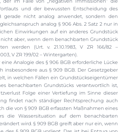
, der im Falle von „negativen Immissionen“ die
rtlauts und der bewussten Entscheidung des
 gerade nicht analog anwendet, sondern den
leichsanspruch analog § 906 Abs. 2 Satz 2 nur in
lichen Einwirkungen auf ein anderes Grundstück
 nicht aber, wenn dem benachbarten Grundstück
ten werden (Urt. v. 21.10.1983,
V ZR 166/82
–
.2003, V ZR 199/02
– Wintergarten).
r eine Analogie des § 906 BGB erforderliche Lücke
sich insbesondere aus § 909 BGB. Der Gesetzgeber
elt, in welchen Fällen ein Grundstückseigentümer
nes benachbarten Grundstücks verantwortlich ist,
tzverlust Folge einer Vertiefung im Sinne dieser
ung findet nach ständiger Rechtsprechung auch
 die von § 909 BGB erfassten Maßnahmen eines
rs die Wassersituation auf dem benachbarten
erändert wird. § 909 BGB greift aber nur ein, wenn
e des § 909 BGB vorliegt. Das ist bei Entzug von