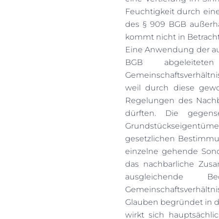
Feuchtigkeit durch ein
des § 909 BGB außerh
kommt nicht in Betracht.
Eine Anwendung der au
BGB abgeleiteten
Gemeinschaftsverhältni
weil durch diese gewoh
Regelungen des Nachba
dürften. Die gegens
Grundstückseigentü
gesetzlichen Bestimmun
einzelne gehende Sond
das nachbarliche Zus
ausgleichende 
Gemeinschaftsverhäl
Glauben begründet in d
wirkt sich hauptsächl