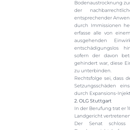
Bodenaustrocknung zu
der nachbarrechtl
entsprechender Anwendu
durch Immissionen her
erfasse alle von eine
ausgehenden Einwi
entschädigungslos hi
sofern der davon be
gehindert war, diese E
zu unterbinden.
Rechtsfolge sei, dass d
Setzungsschäden eins
durch Expansions-Injek
2. OLG Stuttgart
In der Berufung trat er 
Landgericht vertretene
Der Senat schloss