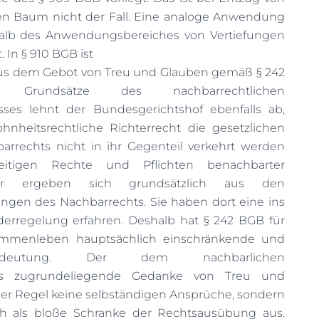
en Baum nicht der Fall. Eine analoge Anwendung
alb des Anwendungsbereiches von Vertiefungen
 In § 910 BGB ist
s dem Gebot von Treu und Glauben gemäß § 242
 Grundsätze des nachbarrechtlichen
sses lehnt der Bundesgerichtshof ebenfalls ab,
nheitsrechtliche Richterrecht die gesetzlichen
rrechts nicht in ihr Gegenteil verkehrt werden
eitigen Rechte und Pflichten benachbarter
mer ergeben sich grundsätzlich aus den
gen des Nachbarrechts. Sie haben dort eine ins
erregelung erfahren. Deshalb hat
§ 242 BGB
für
ammenleben hauptsächlich einschränkende und
Bedeutung. Der dem nachbarlichen
tnis zugrundeliegende Gedanke von Treu und
er Regel keine selbständigen Ansprüche, sondern
ich als bloße Schranke der Rechtsausübung aus.