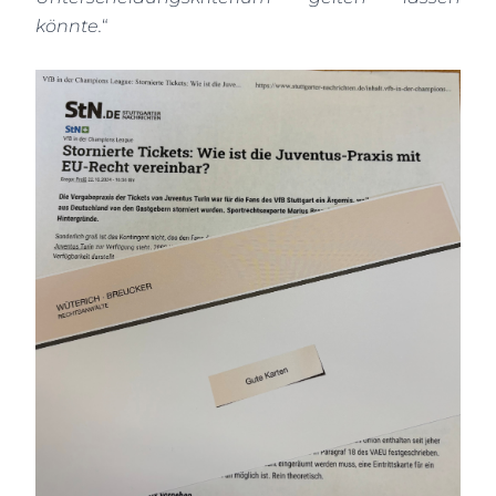
könnte.
“