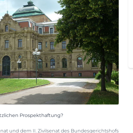
etzlichen Prospekthaftung?
enat und dem II. Zivilsenat des Bundesgerichtshofs