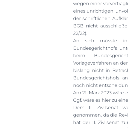
wegen einer vorvertrag
eines unrichtigen, unvol
der schriftlichen Aufklä
BGB
nicht
ausschließe
22/22).
An sich müsste in
Bundesgerichthofs unte
beim Bundesgeric
Vorlageverfahren an den
bislang nicht in Betrach
Bundesgerichtshofs and
noch nicht entscheidun
Am 21. März 2023 wäre ei
Ggf. wäre es hier zu e
Dem II. Zivilsenat 
genommen, da die Revi
hat der II. Zivilsenat 