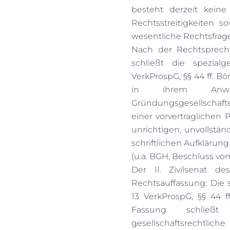
besteht derzeit keine
Rechtsstreitigkeiten 
wesentliche Rechtsfrage.
Nach der Rechtsprechu
schließt die spezial
VerkProspG, §§ 44 ff. B
in ihrem Anwe
Gründungsgesellschaft
einer vorvertraglichen
unrichtigen, unvollstän
schriftlichen Aufklärung
(u.a. BGH, Beschluss vom 
Der II. Zivilsenat de
Rechtsauffassung: Die 
13 VerkProspG, §§ 44 f
Fassung schließ
gesellschaftsrechtlich