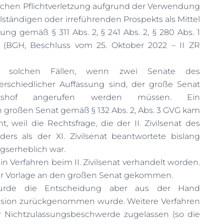
lichen Pflichtverletzung aufgrund der Verwendung
lständigen oder irreführenden Prospekts als Mittel
rung gemäß § 311 Abs. 2, § 241 Abs. 2, § 280 Abs. 1
 (BGH, Beschluss vom 25. Oktober 2022 – II ZR
 solchen Fällen, wenn zwei Senate des
rschiedlicher Auffassung sind, der große Senat
htshof angerufen werden müssen. Ein
 großen Senat gemäß § 132 Abs. 2, Abs. 3 GVG kam
t, weil die Rechtsfrage, die der II. Zivilsenat des
ers als der XI. Zivilsenat beantwortete bislang
gserheblich war.
n Verfahren beim II. Zivilsenat verhandelt worden.
iner Vorlage an den großen Senat gekommen.
wurde die Entscheidung aber aus der Hand
sion zurückgenommen wurde. Weitere Verfahren
zur Nichtzulassungsbeschwerde zugelassen (so die