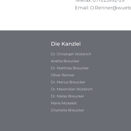
Telefax: 0711/23992-29
Email:
O.Renner@wueter
Die Kanzlei
Dr. Christoph Wüterich
Anette Breucker
Dr. Matthias Breucker
Oliver Renner
Dr. Marius Breucker
Dr. Maximilian Wüterich
Dr. Niklas Breucker
Marie Mickeleit
Charlotte Breucker