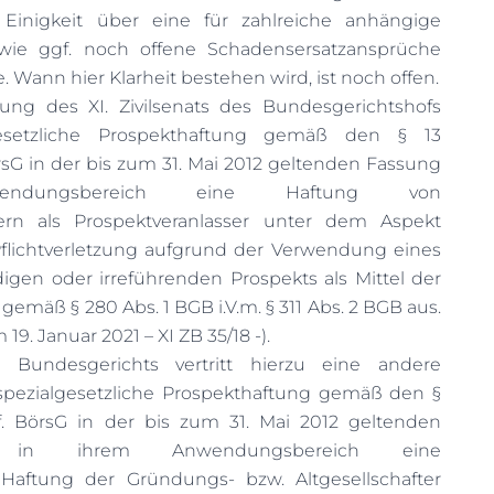
 Einigkeit über eine für zahlreiche anhängige
sowie ggf. noch offene Schadensersatzansprüche
 Wann hier Klarheit bestehen wird, ist noch offen.
ng des XI. Zivilsenats des Bundesgerichtshofs
gesetzliche Prospekthaftung gemäß den § 13
örsG in der bis zum 31. Mai 2012 geltenden Fassung
ndungsbereich eine Haftung von
ern als Prospektveranlasser unter dem Aspekt
 Pflichtverletzung aufgrund der Verwendung eines
digen oder irreführenden Prospekts als Mittel der
 gemäß § 280 Abs. 1 BGB i.V.m. § 311 Abs. 2 BGB aus.
19. Januar 2021 – XI ZB 35/18 -).
s Bundesgerichts vertritt hierzu eine andere
spezialgesetzliche Prospekthaftung gemäß den §
f. BörsG in der bis zum 31. Mai 2012 geltenden
t in ihrem Anwendungsbereich eine
e Haftung der Gründungs- bzw. Altgesellschafter