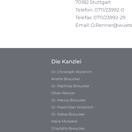
70182 Stuttgart
Telefon: 0711/23992-0
Telefax: 0711/23992-29
Email:
O.Renner@wueter
Die Kanzlei
Dr. Christoph Wüterich
Anette Breucker
Dr. Matthias Breucker
Oliver Renner
Dr. Marius Breucker
Dr. Maximilian Wüterich
Dr. Niklas Breucker
Marie Mickeleit
Charlotte Breucker