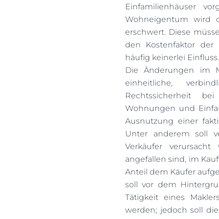
Einfamilienhäuser vor
Wohneigentum wird d
erschwert. Diese müsse
den Kostenfaktor der 
häufig keinerlei Einfluss.
Die Änderungen im Ma
einheitliche, verb
Rechtssicherheit be
Wohnungen und Einfami
Ausnutzung einer fakt
Unter anderem soll v
Verkäufer verursach
angefallen sind, im Kau
Anteil dem Käufer aufg
soll vor dem Hintergr
Tätigkeit eines Makler
werden; jedoch soll di